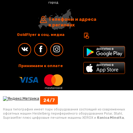
город
Телефоны и адреса
в регионах
GoldFlyer в соц. медиа
Принимаем к оплате
24/7
Наша типография имеет парк оборудования состоящий из современных
офсетных машин Heidelberg периферийного оборудования Polar, Stahl,
Suprasetter плюс цифровые печатные машины XEROX и
Konica Minolta
,
комбинирование офсетной и цифровой печати позволяет оптимально
подбирать оборудование, что позволяет изготовить полиграфическую
продукцию в кратчайшие сроки по выгодной цене.