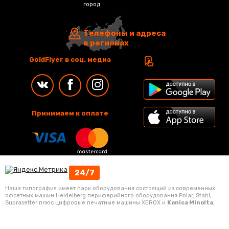
город
Телефоны и адреса
в регионах
GoldFlyer в соц. медиа
Принимаем к оплате
24/7
Наша типография имеет парк оборудования состоящий из современных
офсетных машин Heidelberg периферийного оборудования Polar, Stahl,
Suprasetter плюс цифровые печатные машины XEROX и
Konica Minolta
,
комбинирование офсетной и цифровой печати позволяет оптимально
подбирать оборудование, что позволяет изготовить полиграфическую
продукцию в кратчайшие сроки по выгодной цене.